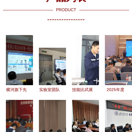
PRODUCT
----------------
横河旗下先
实验室团队
技能比武展
2025年度
进流量检测
学术与技术
风采 匠心
全路工务检
方案介绍及
交流活动纪
筑梦谱新篇
测技术交流
山鹰华纸业
实
——中核检
会在京成功
技术探讨纪
修第四届职
举办——聚