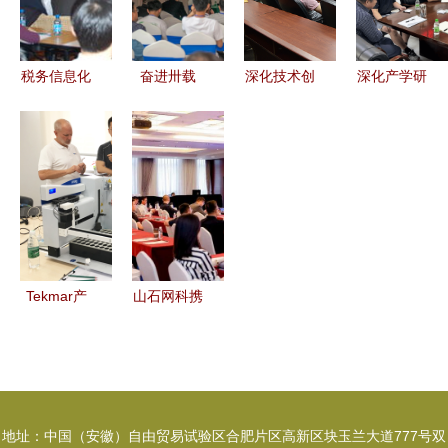
要
工职业技能
焦检测创
竞赛圆满闭
新，赋能铁
幕
路安全新征
税务信息化
奋进卅载
深化技术创
深化产学研
程
成果与技术
2023年数
新与合作
融合，共促
交流论坛
智赋能产业
助推行业高
化工产业创
现场3的技
发展大会在
质量发展
新发展——
术探索
广西钦州召
——记中石
黑龙江省新
开暨技术交
化洛阳设计
产业投资集
流圆满举行
院技术交流
团龙江化工
活动
莅临我院开
Tekmar产
山石网科携
展技术交流
品技术培训
双A战略，
在京举办，
亮相2026
聚焦深度技
中国石油石
术交流
化企业信息
地址：中国（安徽）自由贸易试验区合肥片区高新区块玉兰大道777号双
技术交流大