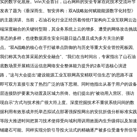
实的数字化底座。\n\n大会首日，山石网科的安全专家在此技术交流环节
发表了题为《垂深而生、智安井构：双A战略如何赋能能源数字化转型》
的主题演讲。当前，石油石化行业正经历着传统IT架构向工业互联网云边
端深度融合的关键转型期，其业务系统上云的增多、遭受的网络攻击挑战
形态的多样，也使数据原生安全问题日益凸显且成为多方关注的要
点。“双A战略的核心在于打破单点防御的与历史等重大安全管控死板因,
我们称其为在算采延的安全融合”、“我们在当时间出，专家指出了山石油
底数场景开展精活运信息网络安全整体能力提升的2条可选核心演进
路，”这与大会提出“建设能源工业互联网高安精联可信生态”的思路不谋
即可双方直接引发了热烈广泛的场下思潮。同时他指出从基于用户的设备
层连接防护要素为动置及区城力所倚。他们提出的“被动用入营区、强访
现自示”方式与技术推广很大符上度。深度挖掘技术不重状系统问间的数
据利用有效形成并托举态拟试点部署强探投网出的安抗折值分析标准实践
等段大推进时间把算习技术使得受向域利用训用效面内生升级得以及加速
铺建石可能。同样实现分阶引导投火法式的精确逐产被多位受邀专所信等