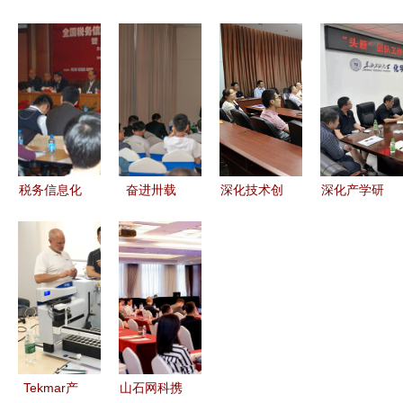
进流量检测
学术与技术
风采 匠心
全路工务检
方案介绍及
交流活动纪
筑梦谱新篇
测技术交流
山鹰华纸业
实
——中核检
会在京成功
技术探讨纪
修第四届职
举办——聚
要
工职业技能
焦检测创
竞赛圆满闭
新，赋能铁
幕
路安全新征
税务信息化
奋进卅载
深化技术创
深化产学研
程
成果与技术
2023年数
新与合作
融合，共促
交流论坛
智赋能产业
助推行业高
化工产业创
现场3的技
发展大会在
质量发展
新发展——
术探索
广西钦州召
——记中石
黑龙江省新
开暨技术交
化洛阳设计
产业投资集
流圆满举行
院技术交流
团龙江化工
活动
莅临我院开
Tekmar产
山石网科携