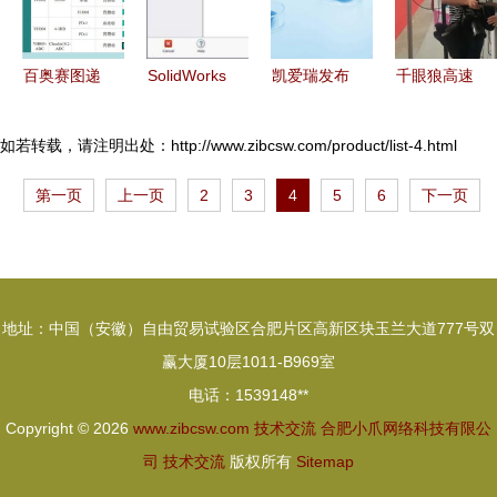
百奥赛图递
SolidWorks
凯爱瑞发布
千眼狼高速
表港交所主
2016安装
2022全球
视觉测量系
板，生物技
图解与技术
风味图谱，
统亮相南京
如若转载，请注明出处：http://www.zibcsw.com/product/list-4.html
术领域再添
交流
帝斯曼成立
教育装备
第一页
上一页
2
3
4
5
6
下一页
新星
新食品饮料
展，引领科
事业部——
教技术新潮
有料
流
Weekly技
地址：中国（安徽）自由贸易试验区合肥片区高新区块玉兰大道777号双
术交流
赢大厦10层1011-B969室
电话：1539148**
Copyright © 2026
www.zibcsw.com
技术交流
合肥小爪网络科技有限公
司
技术交流
版权所有
Sitemap