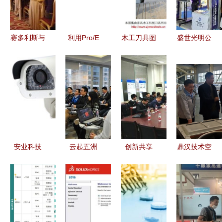
术交流合作
专业技术分
享
赛多利斯与
利用Pro/E
木工刀具图
盛世光明公
授科联合举
软件高效获
集 202106
司参展
办新产品技
取产品外观
更新 | 200
2018年保
术交流会
各向视图的
多款木工刀
密技术交流
三维工程图
具产品图分
大会暨产品
实例分享
享
博览会，聚
焦军营上网
行为管控系
安业科技
云起五洲
创新共享
鼎汉技术空
统技术交流
构建中国最
存储四海
深度交流 |
调新产品发
大的销售员
——华芸科
走进惠而浦
布暨技术交
与技术交流
技产品培训
·佐帕斯技
流会顺利召
网络
交流会技术
术交流日
开
交流纪实