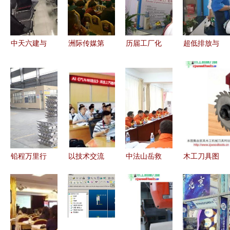
中天六建与
洲际传媒第
历届工厂化
超低排放与
武汉万科五
十一届采购
会展中的特
智能工厂
公司BIM技
洽谈与技术
装展位与新
全国烧结球
术交流 共
交流大会技
技术交流
团技术交流
促建筑业数
术交流回顾
年会助力行
字化转型
业高质量发
展
铅程万里行
以技术交流
中法山岳救
木工刀具图
第四站 江
助力企业转
援技术交流
集 202106
西禾田新能
型升级
培训班在昭
更新 | 200
源科技 技
通正式开
多款木工刀
术交流
班，深化技
具产品图与