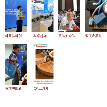
圆满落幕，
2010年金
之长安汽车
团，共促智
共话汽车产
秋新品介绍
圆满收官
能电气技术
业新未来
与技术交流
技术交流点
新篇章
会
亮未来出行
科菁荟科创
与卓越碰
共筑安全防
数字产品技
生态伙伴计
撞，与优秀
线，赋能智
术交流 构
划食品科技
为伍 万城
慧空港 民
建高效沟通
交流会暨
万充赴华为
航贵州地区
与协作的虚
2024年
总部开启技
机场围界安
拟平台
UNIDO全
术交流新篇
防技术研讨
球方案征集
章
交流会在茅
活动成都发
台机场顺利
英国玛田新
《木工刀具
布会成功举
召开
品发布会与
图集
办
技术交流
202106更