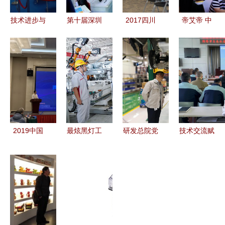
技术进步与
第十届深圳
2017四川
帝艾帝 中
艺术交融
新兴技术创
亚中免疫组
国智能安防
记“第二十
新交流会圆
化用户技术
新产品、新
三届中国国
满落幕 技
交流会 技
技术研讨交
际专业音响
术与前瞻思
术交流促发
流会（成都
灯光乐器及
维的交锋
展
站）技术交
技术展览
流圆满成功
会”技术交
2019中国
最炫黑灯工
研发总院党
技术交流赋
流
声学学会声
厂 恒驰量
委扎实开
能，培训学
频技术交流
产还有多
展“不忘初
习提能——
峰会成功召
远？
心、牢记使
共促表务业
开 近百位
命”主题教
务高质量发
专家学者共
育专题调研
展
话声频未来
技术交流