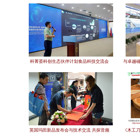
幕，共话汽车产业新未来
科菁荟科创生态伙伴计划食品科技交流会
与卓越碰
暨2024年UNIDO全球方案征集活动成都发
布会成功举办
英国玛田新品发布会与技术交流 共探音频
《木工刀
科技未来
刀