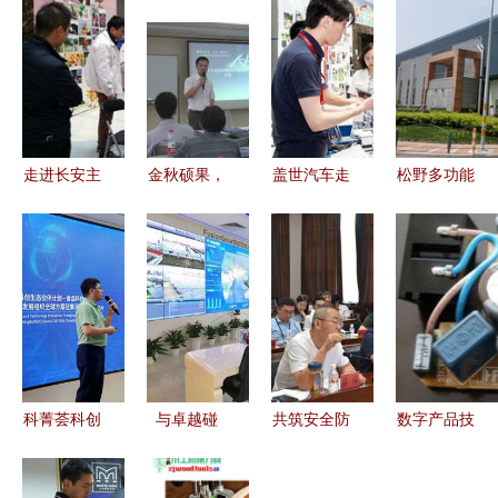
走进长安主
金秋硕果，
盖世汽车走
松野多功能
机厂 技术
技术领航
进主机厂新
电力仪表走
展示交流会
——记金品
技术交流会
进ABB集
圆满落幕，
2010年金
之长安汽车
团，共促智
共话汽车产
秋新品介绍
圆满收官
能电气技术
业新未来
与技术交流
技术交流点
新篇章
会
亮未来出行
科菁荟科创
与卓越碰
共筑安全防
数字产品技
生态伙伴计
撞，与优秀
线，赋能智
术交流 构
划食品科技
为伍 万城
慧空港 民
建高效沟通