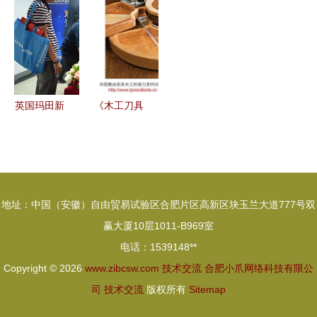
交流会暨
万充赴华为
航贵州地区
与协作的虚
2024年
总部开启技
机场围界安
拟平台
UNIDO全
术交流新篇
防技术研讨
球方案征集
章
交流会在茅
活动成都发
台机场顺利
英国玛田新
《木工刀具
布会成功举
召开
品发布会与
图集
办
技术交流
202106更
共探音频科
新 200余款
技未来
专业刀具产
地址：中国（安徽）自由贸易试验区合肥片区高新区块玉兰大道777号双
品图鉴与技
赢大厦10层1011-B969室
术交流指
电话：1539148**
南》
Copyright © 2026
www.zibcsw.com
技术交流
合肥小爪网络科技有限公
司
技术交流
版权所有
Sitemap