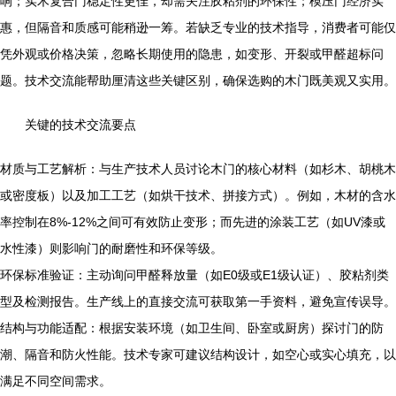
响；实木复合门稳定性更佳，却需关注胶粘剂的环保性；模压门经济实
惠，但隔音和质感可能稍逊一筹。若缺乏专业的技术指导，消费者可能仅
凭外观或价格决策，忽略长期使用的隐患，如变形、开裂或甲醛超标问
题。技术交流能帮助厘清这些关键区别，确保选购的木门既美观又实用。
关键的技术交流要点
材质与工艺解析：与生产技术人员讨论木门的核心材料（如杉木、胡桃木
或密度板）以及加工工艺（如烘干技术、拼接方式）。例如，木材的含水
率控制在8%-12%之间可有效防止变形；而先进的涂装工艺（如UV漆或
水性漆）则影响门的耐磨性和环保等级。
环保标准验证：主动询问甲醛释放量（如E0级或E1级认证）、胶粘剂类
型及检测报告。生产线上的直接交流可获取第一手资料，避免宣传误导。
结构与功能适配：根据安装环境（如卫生间、卧室或厨房）探讨门的防
潮、隔音和防火性能。技术专家可建议结构设计，如空心或实心填充，以
满足不同空间需求。