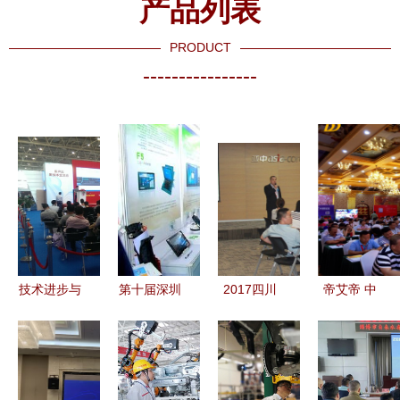
产品列表
PRODUCT
----------------
技术进步与
第十届深圳
2017四川
帝艾帝 中
艺术交融
新兴技术创
亚中免疫组
国智能安防
记“第二十
新交流会圆
化用户技术
新产品、新
三届中国国
满落幕 技
交流会 技
技术研讨交
际专业音响
术与前瞻思
术交流促发
流会（成都