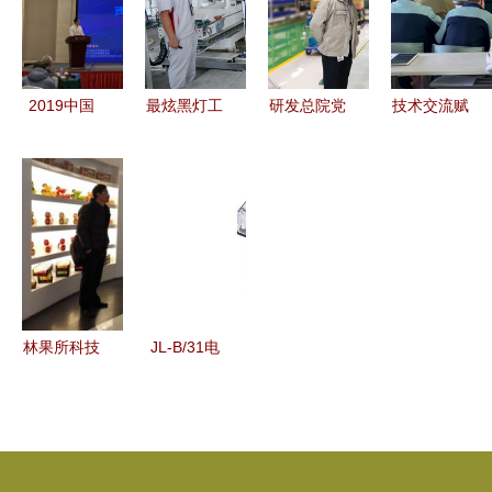
灯光乐器及
维的交锋
展
站）技术交
技术展览
流圆满成功
会”技术交
2019中国
最炫黑灯工
研发总院党
技术交流赋
流
声学学会声
厂 恒驰量
委扎实开
能，培训学
频技术交流
产还有多
展“不忘初
习提能——
峰会成功召
远？
心、牢记使
共促表务业
开 近百位
命”主题教
务高质量发
专家学者共
育专题调研
展
话声频未来
技术交流
林果所科技
JL-B/31电
人员赴熙可
流继电器产
食品科技公
品图片及厂
司开展技术
家介绍——
交流与指导
上海上继科