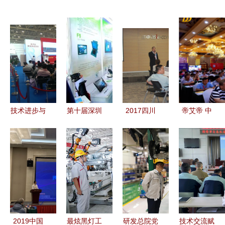
技术进步与
第十届深圳
2017四川
帝艾帝 中
艺术交融
新兴技术创
亚中免疫组
国智能安防
记“第二十
新交流会圆
化用户技术
新产品、新
三届中国国
满落幕 技
交流会 技
技术研讨交
际专业音响
术与前瞻思
术交流促发
流会（成都
灯光乐器及
维的交锋
展
站）技术交
技术展览
流圆满成功
会”技术交
2019中国
最炫黑灯工
研发总院党
技术交流赋