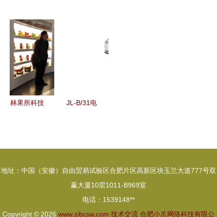
流
声学学会声
厂 恒驰量
委扎实开
能，培训学
频技术交流
产还有多
展“不忘初
习提能——
峰会成功召
远？
心、牢记使
共促表务业
开 近百位
命”主题教
务高质量发
专家学者共
育专题调研
展
话声频未来
技术交流
林果所科技
JL-B/31电
人员赴熙可
流继电器产
食品科技公
品图片及厂
司开展技术
家介绍——
交流与指导
上海上继科
地址：中国（安徽）自由贸易试验区合肥片区高新区块玉兰大道777号双
技
赢大厦10层1011-B969室
电话：1539148**
Copyright © 2026
www.zibcsw.com
技术交流
合肥小爪网络科技有限公