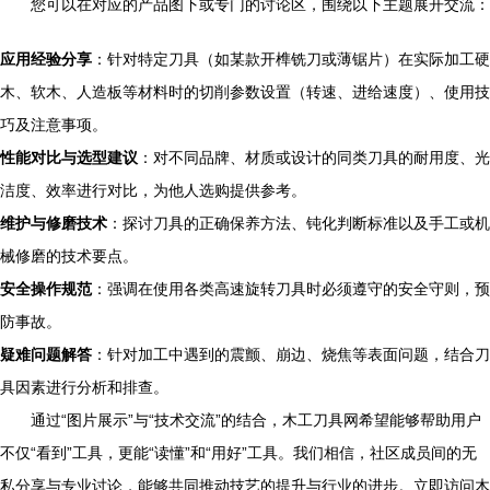
您可以在对应的产品图下或专门的讨论区，围绕以下主题展开交流：
应用经验分享
：针对特定刀具（如某款开榫铣刀或薄锯片）在实际加工硬
木、软木、人造板等材料时的切削参数设置（转速、进给速度）、使用技
巧及注意事项。
性能对比与选型建议
：对不同品牌、材质或设计的同类刀具的耐用度、光
洁度、效率进行对比，为他人选购提供参考。
维护与修磨技术
：探讨刀具的正确保养方法、钝化判断标准以及手工或机
械修磨的技术要点。
安全操作规范
：强调在使用各类高速旋转刀具时必须遵守的安全守则，预
防事故。
疑难问题解答
：针对加工中遇到的震颤、崩边、烧焦等表面问题，结合刀
具因素进行分析和排查。
通过“图片展示”与“技术交流”的结合，木工刀具网希望能够帮助用户
不仅“看到”工具，更能“读懂”和“用好”工具。我们相信，社区成员间的无
私分享与专业讨论，能够共同推动技艺的提升与行业的进步。立即访问木