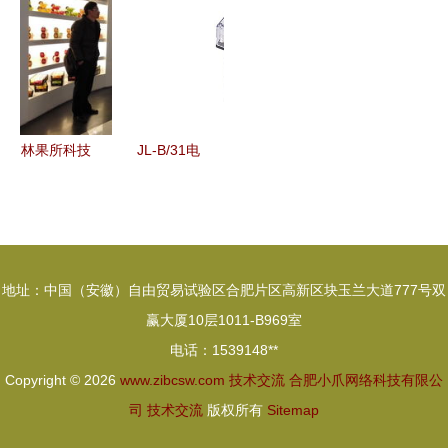
峰会成功召
远？
心、牢记使
共促表务业
开 近百位
命”主题教
务高质量发
专家学者共
育专题调研
展
话声频未来
技术交流
林果所科技
JL-B/31电
人员赴熙可
流继电器产
食品科技公
品图片及厂
司开展技术
家介绍——
交流与指导
上海上继科
地址：中国（安徽）自由贸易试验区合肥片区高新区块玉兰大道777号双
技
赢大厦10层1011-B969室
电话：1539148**
Copyright © 2026
www.zibcsw.com
技术交流
合肥小爪网络科技有限公
司
技术交流
版权所有
Sitemap