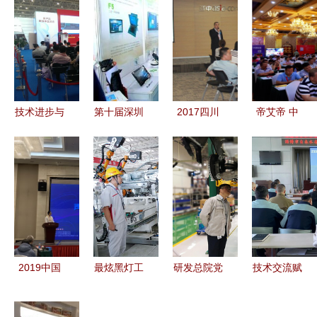
技术进步与
第十届深圳
2017四川
帝艾帝 中
艺术交融
新兴技术创
亚中免疫组
国智能安防
记“第二十
新交流会圆
化用户技术
新产品、新
三届中国国
满落幕 技
交流会 技
技术研讨交
际专业音响
术与前瞻思
术交流促发
流会（成都
灯光乐器及
维的交锋
展
站）技术交
技术展览
流圆满成功
会”技术交
2019中国
最炫黑灯工
研发总院党
技术交流赋
流
声学学会声
厂 恒驰量
委扎实开
能，培训学
频技术交流
产还有多
展“不忘初
习提能——